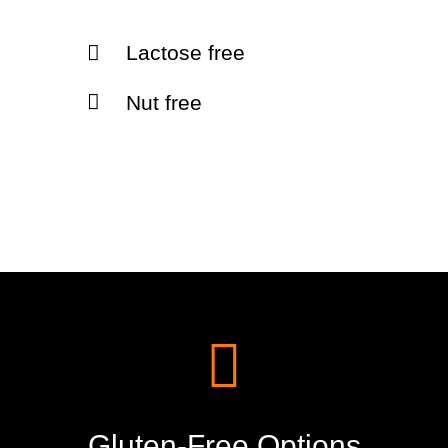
Lactose free
Nut free
Gluten-Free Options